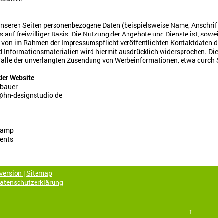
z
nseren Seiten personenbezogene Daten (beispielsweise Name, Anschrift 
s auf freiwilliger Basis. Die Nutzung der Angebote und Dienste ist, so
 von im Rahmen der Impressumspflicht veröffentlichten Kontaktdaten du
Informationsmaterialien wird hiermit ausdrücklich widersprochen. Die B
 Falle der unverlangten Zusendung von Werbeinformationen, etwa durch 
er Website
bauer
@hn-designstudio.de
l
kamp
ents
version
|
Sitemap
atenschutzerklärung
↑