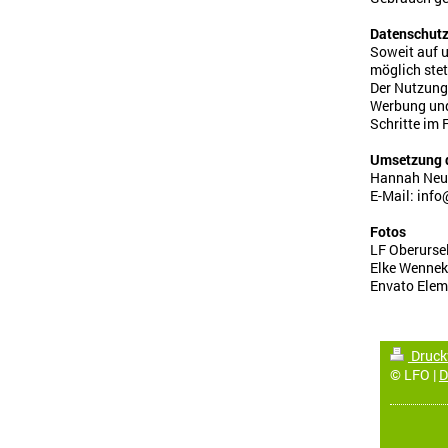
Datenschut
Soweit auf u
möglich stet
Der Nutzung
Werbung und 
Schritte im
Umsetzung d
Hannah Neu
E-Mail:
info
Fotos
LF Oberurse
Elke Wenne
Envato Elem
Druck
© LFO |
D