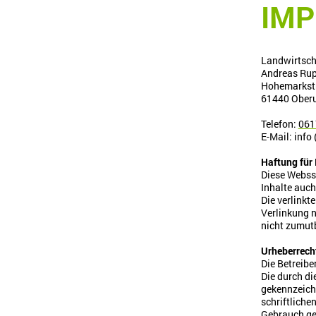
IM
Landwirtsch
Andreas Rup
Hohemarkstr
61440
Oberu
Telefon:
061
E-Mail: info 
Haftung für 
Diese Webssi
Inhalte auch
Die verlinkt
Verlinkung n
nicht zumut
Urheberrech
Die Betreibe
Die durch di
gekennzeichn
schriftliche
Gebrauch ge