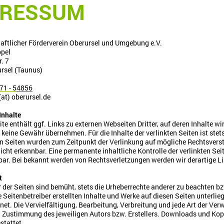
PRESSUM
aftlicher Förderverein Oberursel und Umgebung e.V.
pel
. 7
rsel (Taunus)
71 - 5
4856
(at) oberursel.de
Inhalte
te enthält ggf. Links zu externen Webseiten Dritter, auf deren Inhalte w
 keine Gewähr übernehmen. Für die Inhalte der verlinkten Seiten ist stets
en Seiten wurden zum Zeitpunkt der Verlinkung auf mögliche Rechtsvers
icht erkennbar. Eine permanente inhaltliche Kontrolle der verlinkten Se
bar. Bei bekannt werden von Rechtsverletzungen werden wir derartige L
t
r der Seiten sind bemüht, stets die Urheberrechte anderer zu beachten bzw
e Seitenbetreiber erstellten Inhalte und Werke auf diesen Seiten unterli
et. Die Vervielfältigung, Bearbeitung, Verbreitung und jede Art der Ve
n Zustimmung des jeweiligen Autors bzw. Erstellers. Downloads und Kopie
stattet.